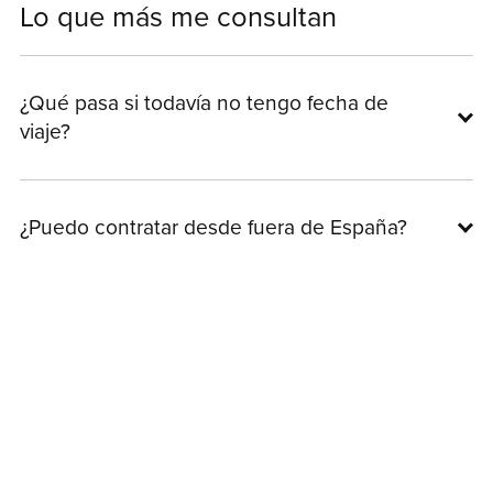
Lo que más me consultan
Resolución de trámites complicados con
apoyo real.
Perfecto si querés máxima seguridad y
¿Qué pasa si todavía no tengo fecha de
acompañamiento paso a paso.
viaje?
¿Puedo contratar desde fuera de España?
¿Me garantizás conseguir citas (turnos)?
¿Cuánto tarda en llegar la respuesta por
mail?