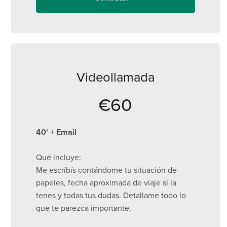
de videollamada.
Ventajas:
Económico y rápido.
Podes consultarme desde cualquier lugar del
mundo.
Videollamada
Tenés un documento que sirve como guía de
referencia durante todo tu proceso.
€60
40' + Email
Qué incluye:
Me escribís contándome tu situación de
papeles, fecha aproximada de viaje si la
tenes y todas tus dudas. Detallame todo lo
que te parezca importante.