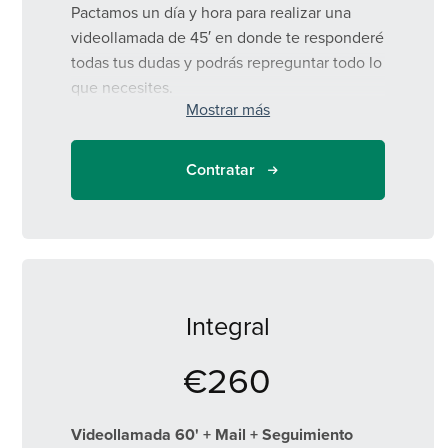
Pactamos un día y hora para realizar una
videollamada de 45′ en donde te responderé
todas tus dudas y podrás repreguntar todo lo
que necesites.
Mostrar más
Te enviaré un mail detallado con todo lo que
charlamos y link útiles.
Contratar
Ventajas:
Interacción en vivo para aclarar dudas
complejas.
Más seguridad porque podés preguntar
hasta entender todo.
Integral
Ideal para quienes necesitan un
€260
acompañamiento breve pero personalizado
Videollamada 60' + Mail + Seguimiento