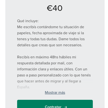
€40
Qué incluye:
Me escribís contándome tu situación de
papeles, fecha aproximada de viaje si la
tenes y todas tus dudas. Dame todos los
detalles que creas que son necesarios.
Recibís en máximo 48hs hábiles mi
respuesta detallada por mail, con
información clara y enlaces útiles. Con un
paso a paso personalizado con lo que tenés
que hacer antes de migrar y al llegar a
España.
Mostrar más
Ideal si querés resolver dudas puntuales y
tener un plan claro por escrito, sin necesidad
Contratar