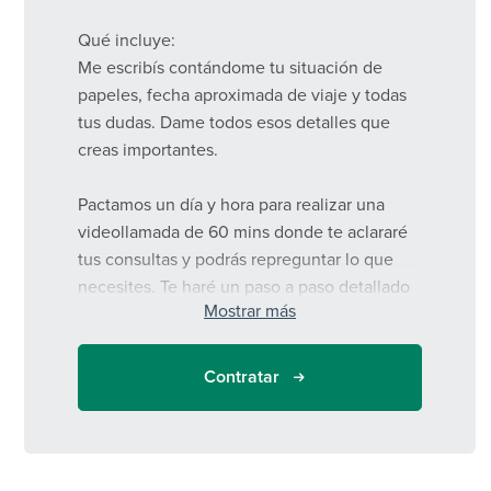
Qué incluye:
Me escribís contándome tu situación de
papeles, fecha aproximada de viaje y todas
tus dudas. Dame todos esos detalles que
creas importantes.
Pactamos un día y hora para realizar una
videollamada de 60 mins donde te aclararé
tus consultas y podrás repreguntar lo que
necesites. Te haré un paso a paso detallado
Mostrar más
de los trámites a hacer y como hacerlos. Te
dare mis consejos luego de 5 años siendo
migrante y habiendo ayudado a cientos de
Contratar
personas.
Te enviaré un mail con todo lo que
charlamos detallado, links útiles e